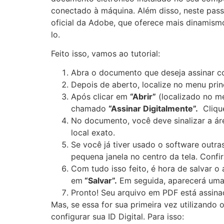
conectado à máquina. Além disso, neste pas
oficial da Adobe, que oferece mais dinamismo
lo.
Feito isso, vamos ao tutorial:
Abra o documento que deseja assinar com
Depois de aberto, localize no menu pri
Após clicar em
“Abrir”
(localizado no me
chamado
“Assinar Digitalmente”.
Clique
No documento, você deve sinalizar a áre
local exato.
Se você já tiver usado o software outr
pequena janela no centro da tela. Confi
Com tudo isso feito, é hora de salvar o
em
“Salvar”.
Em seguida, aparecerá uma s
Pronto! Seu arquivo em PDF está assin
Mas, se essa for sua primeira vez utilizando
configurar sua ID Digital. Para isso: