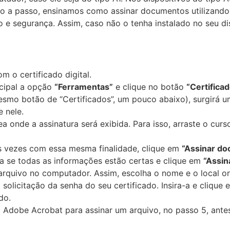
so a passo, ensinamos como assinar documentos utilizand
 e segurança. Assim, caso não o tenha instalado no seu di
 o certificado digital.
ncipal a opção
“Ferramentas”
e clique no botão
“Certificad
smo botão de “Certificados”, um pouco abaixo), surgirá um
 nele.
a onde a assinatura será exibida. Para isso, arraste o cur
as vezes com essa mesma finalidade, clique em
“Assinar d
ra se todas as informações estão certas e clique em
“Assin
 arquivo no computador. Assim, escolha o nome e o local o
olicitação da senha do seu certificado. Insira-a e clique
ado.
 o Adobe Acrobat para assinar um arquivo, no passo 5, ante