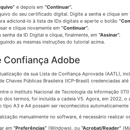
rquivo”
e depois em
“Continuar”.
quivo do seu certificado digital. Digite a senha e clique em
ra adicioná-lo à lista de IDs digitais e aperte o botão
“Con
 usar e clique novamente em
“Continuar”.
 senha da ID Digital e clique, finalmente, em
“Assinar”.
guindo as mesmas instruções do tutorial acima.
de Confiança Adobe
lização da sua Lista de Confiança Aprovada (AATL), inclui
de Chaves Públicas Brasileira (ICP-Brasil) credenciadas até 
re o Instituto Nacional de Tecnologia da Informação (ITI) 
ão dos termos, foi incluída a cadeia V5. Agora, em 2022, 
o tipo A3 e A4 possam ser reconhecidos automaticamente 
ualização manualmente no software, é necessário realizar o
car em
“Preferências”
(Windows), ou
“Acrobat/Reader”
(Ma