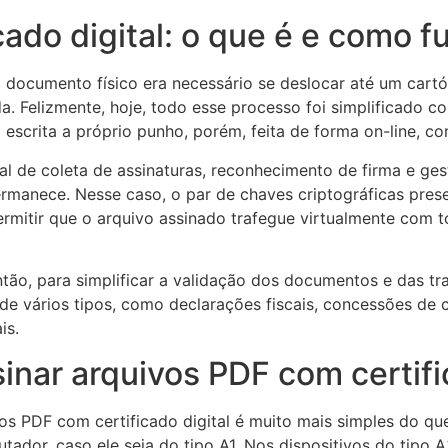
cado digital: o que é e como f
m documento físico era necessário se deslocar até um cartó
a. Felizmente, hoje, todo esse processo foi simplificado c
scrita a próprio punho, porém, feita de forma on-line, com
l de coleta de assinaturas, reconhecimento de firma e ges
permanece. Nesse caso, o par de chaves criptográficas pres
rmitir que o arquivo assinado trafegue virtualmente com t
então, para simplificar a validação dos documentos e das t
de vários tipos, como declarações fiscais, concessões de c
is.
inar arquivos PDF com certifi
os PDF com certificado digital é muito mais simples do qu
ador, caso ele seja do tipo A1. Nos dispositivos do tipo A